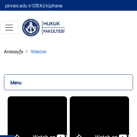
pirireis.edu.tr
OİS
Kütüphane
Anasayfa
Videolar
Menu