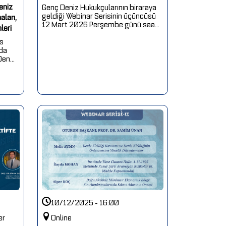
eniz
Genç Deniz Hukukçularının biraraya
geldiği Webinar Serisinin üçüncüsü
ları,
12 Mart 2026 Perşembe günü saa...
leri
is
nda
en...
10/12/2025 - 16:00
er
Online