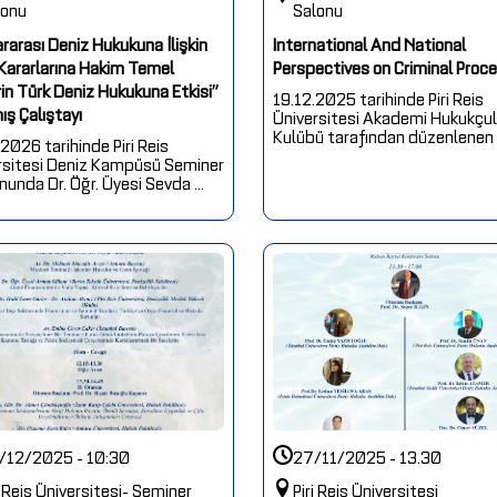
lonu
Salonu
rarası Deniz Hukukuna İlişkin
International And National
 Kararlarına Hakim Temel
Perspectives on Criminal Proc
rin Türk Deniz Hukukuna Etkisi”
19.12.2025 tarihinde Piri Reis
ış Çalıştayı
Üniversitesi Akademi Hukukçul
Kulübü tarafından düzenlenen “I
2026 tarihinde Piri Reis
rsitesi Deniz Kampüsü Seminer
onunda Dr. Öğr. Üyesi Sevda ...
/12/2025 - 10:30
27/11/2025 - 13.30
i Reis Üniversitesi- Seminer
Piri Reis Üniversitesi