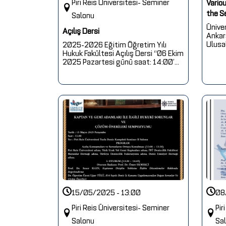
Piri Reis Üniversitesi- Seminer
Vario
the S
Salonu
Ünive
Açılış Dersi
Ankar
Ulusal
2025-2026 Eğitim Öğretim Yılı
Hukuk Fakültesi Açılış Dersi “06 Ekim
2025 Pazartesi günü saat: 14:00’...
15/05/2025 - 13:00
08
Piri Reis Üniversitesi- Seminer
Pir
Salonu
Sa