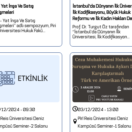
 Yat İnşa Ve Satış
İstanbul'da Dünyanın İlk Üniver
şmeleri
İlk Kodifikasyonu, Büyük Hukuk
Reformu ve İlk Kadın Hakları De
- Yat İnşa Ve Satış
şmeleri” adlı sempozyum, Piri
Prof. Dr. Turgut Öz tarafından
niversitesi Hukuk Fakü...
“İstanbul’da Dünyanın İlk
Üniversitesi, İlk Kodifikasyon...
/12/2024 - 09:30
03/12/2024 - 13:00
î Reis Üniversitesi Deniz
Pîrî Reis Üniversitesi Deniz
mpüsü Seminer-2 Salonu
Kampüsü Seminer-1 Salonu