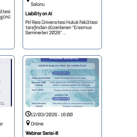
Salonu
ültesi
Liability on AI
 günü
Pîrî Reis Üniversitesi Hukuk Fakültesi
tarafından düzenlenen “Erasmus
Seminerleri 2026” ...
12/03/2026 - 16:00
er
Online
Webinar Serisi-III