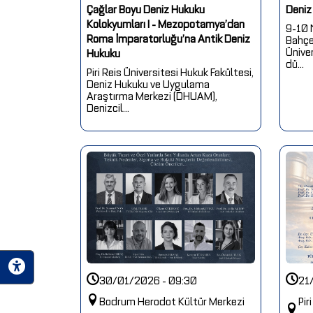
Çağlar Boyu Deniz Hukuku
Deniz
Kolokyumları I - Mezopotamya’dan
9-10 
Roma İmparatorluğu’na Antik Deniz
Bahçeş
Ünive
Hukuku
dü...
Piri Reis Üniversitesi Hukuk Fakültesi,
Deniz Hukuku ve Uygulama
Araştırma Merkezi (DHUAM),
Denizcil...
30/01/2026 - 09:30
21
Bodrum Herodot Kültür Merkezi
Pir