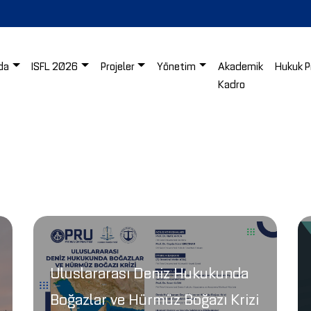
da
ISFL 2026
Projeler
Yönetim
Akademik
Hukuk P
Kadro
Uluslararası Deniz Hukukunda
Boğazlar ve Hürmüz Boğazı Krizi