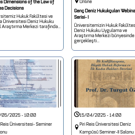
Online
us Dimensions of the Law of
ea Decisions
Genç Deniz Hukukçuları Webina
rsitemiz Hukuk Fakültesi ve
Serisi- I
a Üniversitesi Deniz Hukuku
Üniversitemizin Hukuk Fakültes
 Araştırma Merkezi tarafında...
Deniz Hukuku Uygulama ve
Araştırma Merkezi bünyesinde
gerçekleşti...
/05/2025 - 10:00
15/04/2025 - 14:00
i Reis Üniversitesi- Seminer
Piri Reis Üniversitesi Deniz
lonu
Kampüsü Seminer-II Salonu