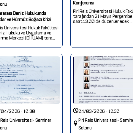
Konferansı
lonu
Pîrî Reis Üniversitesi Hukuk Fak
ararası Deniz Hukukunda
tarafından 21 Mayıs Perşembe
lar ve Hürmüz Boğazı Krizi
saat:13:00’de düzenlenecek ...
eis Üniversitesi Hukuk Fakültesi
niz Hukuku ve Uygulama ve
ırma Merkezi (DHUAM) tara...
/04/2026 - 10:30
24/03/2026 - 12.30
i Reis Üniversitesi- Seminer
Piri Reis Üniversitesi- Semin
lonu
Salonu