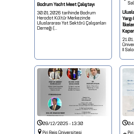
Sa
Bodrum Yacht Meet Çalıştayı
Ulusla
30.01.2026 tarihinde Bodrum
Herodot Kültür Merkezinde
Yargı
Uluslararası Yat Sektörü Çalışanları
İlkele
Derneği (...
Kapan
21.01.
Ünive
II Sal
09/12/2025 - 13:30
04
Piri Reis Üniversitesi
Pir