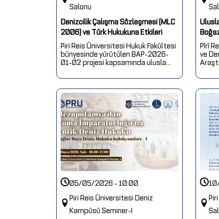
Salonu
Sa
Denizcilik Çalışma Sözleşmesi (MLC
Ulusl
2006) ve Türk Hukukuna Etkileri
Boğaz
Piri Reis Üniversitesi Hukuk Fakültesi
Pîrî R
bünyesinde yürütülen BAP-2026-
ve De
01-02 projesi kapsamında ulusla...
Araşt
05/05/2026 - 10:00
10
Piri Reis Üniversitesi Deniz
Pir
Kampüsü Seminer-I
Sa