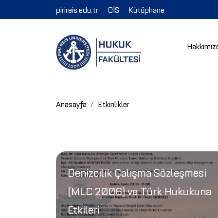
pirireis.edu.tr
OİS
Kütüphane
Hakkımız
Anasayfa
Etkinlikler
Denizcilik Çalışma Sözleşmesi
(MLC 2006) ve Türk Hukukuna
Etkileri