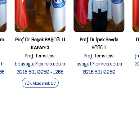
im
Prof. Dr. Başak BAŞOĞLU
Prof. Dr. İpek Sevda
D
KAPANCI
SÖĞÜT
Prof. Temsilcisi
Prof. Temsilcisi
ft
tr
bbasoglu@pirireis.edu.tr
issogut@pirireis.edu.tr
0
06
0216 581 0050 - 1266
0216 581 0050
YÖK Akademik CV