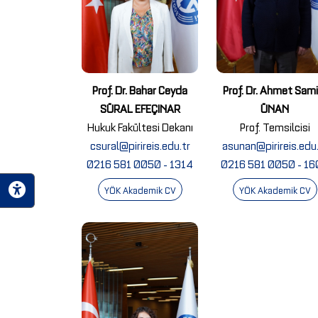
Prof. Dr. Bahar Ceyda
Prof. Dr. Ahmet Sam
SÜRAL EFEÇINAR
ÜNAN
Hukuk Fakültesi Dekanı
Prof. Temsilcisi
csural@pirireis.edu.tr
asunan@pirireis.edu.
0216 581 0050 - 1314
0216 581 0050 - 16
YÖK Akademik CV
YÖK Akademik CV