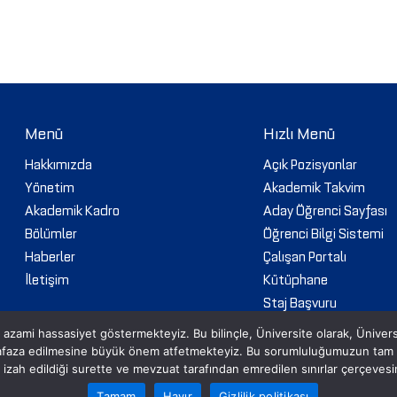
Menü
Hızlı Menü
Hakkımızda
Açık Pozisyonlar
Yönetim
Akademik Takvim
Akademik Kadro
Aday Öğrenci Sayfası
Bölümler
Öğrenci Bilgi Sistemi
Haberler
Çalışan Portalı
İletişim
Kütüphane
Staj Başvuru
Web Mail
 azami hassasiyet göstermekteyiz. Bu bilinçle, Üniversite olarak, Üniversite i
İhaleler
hafaza edilmesine büyük önem atfetmekteyiz. Bu sorumluluğumuzun tam idr
izi izah edildiği surette ve mevzuat tarafından emredilen sınırlar çerçeves
Tamam
Hayır
Gizlilik politikası