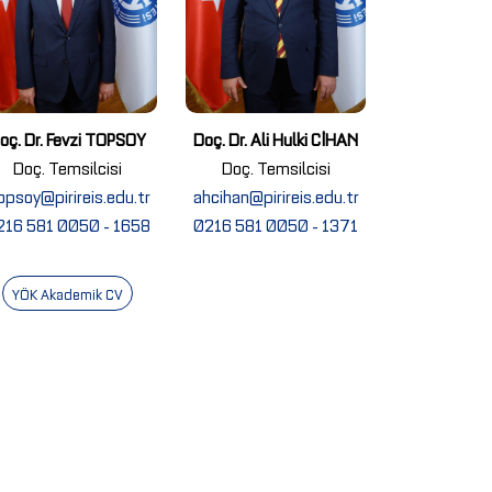
oç. Dr. Fevzi TOPSOY
Doç. Dr. Ali Hulki CİHAN
Doç. Temsilcisi
Doç. Temsilcisi
opsoy@pirireis.edu.tr
ahcihan@pirireis.edu.tr
216 581 0050 - 1658
0216 581 0050 - 1371
YÖK Akademik CV