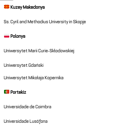
Kuzey Makedonya
Ss. Cyril and Methodius University in Skopje
Polonya
Uniwersytet Marii Curie-Skłodowskiej
Uniwersytet Gdański
Uniwersytet Mikołaja Kopernika
Portekiz
Universidade de Coimbra
Universidade Lusófona