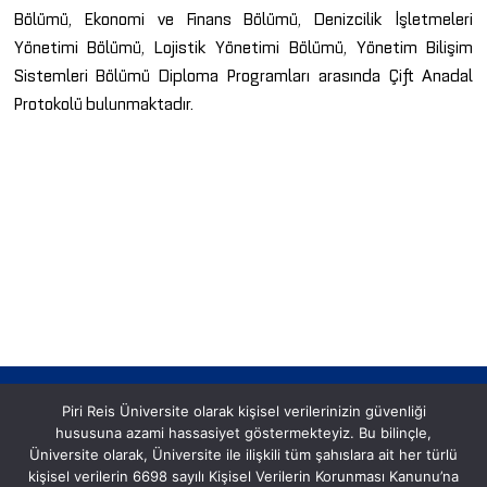
Bölümü, Ekonomi ve Finans Bölümü, Denizcilik İşletmeleri
Yönetimi Bölümü, Lojistik Yönetimi Bölümü, Yönetim Bilişim
Sistemleri Bölümü Diploma Programları arasında Çift Anadal
Protokolü bulunmaktadır.
Piri Reis Üniversite olarak kişisel verilerinizin güvenliği
hususuna azami hassasiyet göstermekteyiz. Bu bilinçle,
Üniversite olarak, Üniversite ile ilişkili tüm şahıslara ait her türlü
kişisel verilerin 6698 sayılı Kişisel Verilerin Korunması Kanunu’na