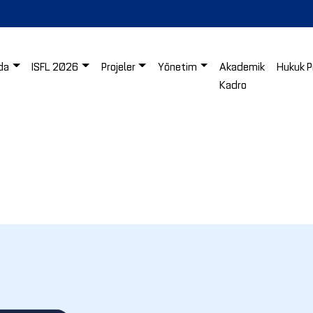
da
ISFL 2026
Projeler
Yönetim
Akademik
Hukuk P
Kadro