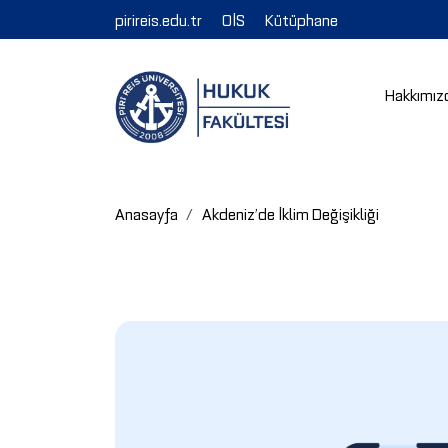
pirireis.edu.tr
OİS
Kütüphane
Hakkımız
Anasayfa
Akdeniz’de İklim Değişikliği