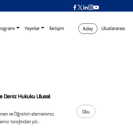
rogramı
Yayınlar
İletişim
Uluslararası
Aday
 ile Deniz Hukuku Ulusal
Oku
nen ve Öğretim elemanımız
mız tarafından yür...