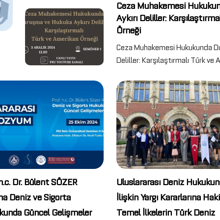
Ceza Muhakemesi Hukukun
Aykırı Deliller: Karşılaştır
Örneği
Ceza Muhakemesi Hukukunda Du
Deliller: Karşılaştırmalı Türk ve 
 h.c. Dr. Bülent SÖZER
Uluslararası Deniz Hukukun
na Deniz ve Sigorta
İlişkin Yargı Kararlarına Ha
kunda Güncel Gelişmeler
Temel İlkelerin Türk Deniz