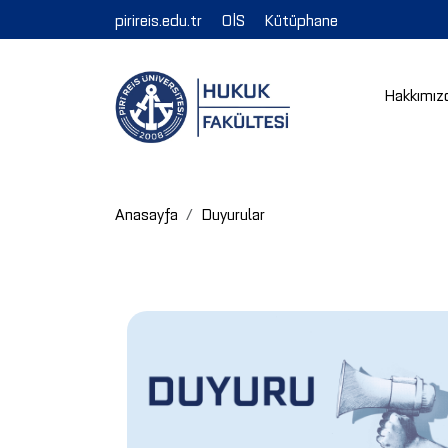
pirireis.edu.tr
OİS
Kütüphane
Hakkımız
Anasayfa
Duyurular