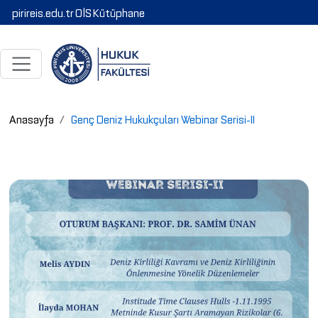
pirireis.edu.tr
OİS
Kütüphane
Anasayfa
Genç Deniz Hukukçuları Webinar Serisi-II