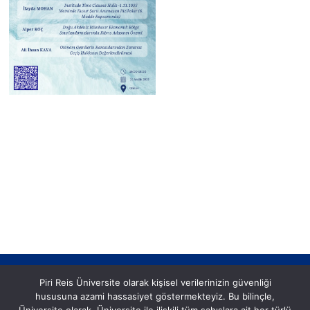
Piri Reis Üniversite olarak kişisel verilerinizin güvenliği
hususuna azami hassasiyet göstermekteyiz. Bu bilinçle,